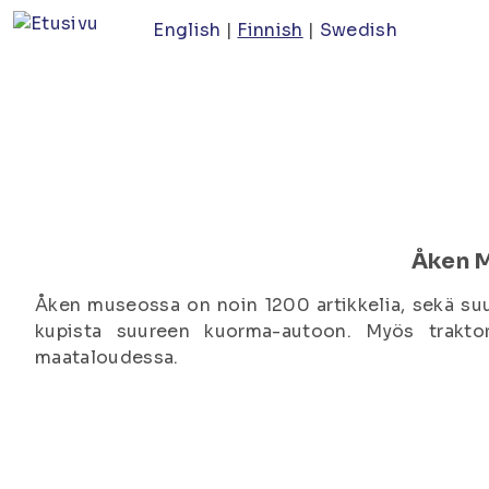
Hyppää
English
Finnish
Swedish
pääsisältöön
Åken 
Åken museossa on noin 1200 artikkelia, sekä suur
kupista suureen kuorma-autoon. Myös traktori
maataloudessa.