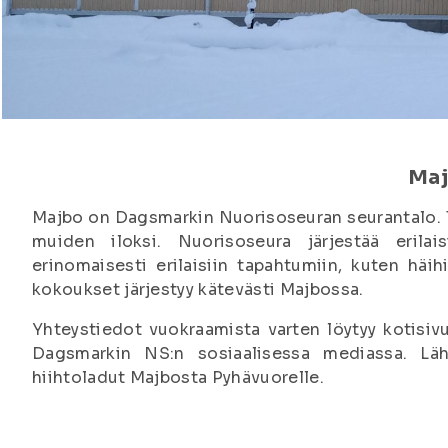
Ma
Majbo on Dagsmarkin Nuorisoseuran seurantalo. Ta
muiden iloksi. Nuorisoseura järjestää erila
erinomaisesti erilaisiin tapahtumiin, kuten häih
kokoukset järjestyy kätevästi Majbossa.
Yhteystiedot vuokraamista varten löytyy kotisiv
Dagsmarkin NS:n sosiaalisessa mediassa. Lä
hiihtoladut Majbosta Pyhävuorelle.