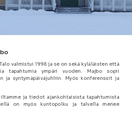
jbo
lo valmistui 1998 ja se on sekä kyläläisten että
isia tapahtumia ympäri vuoden. Majbo sopii
in ja syntymäpäiväjuhliin. Myös konferenssit ja
uiltamme ja tiedot ajankohtaisista tapahtumista
hellä on myös kuntopolku ja talvella menee