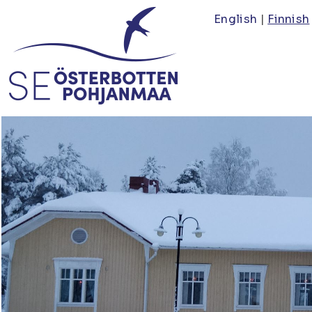
Hyppää
English
Finnish
pääsisältöön