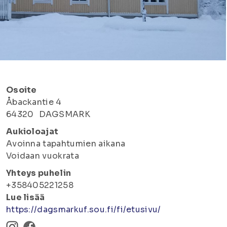
Osoite
Åbackantie 4
64320
DAGSMARK
Aukioloajat
Avoinna tapahtumien aikana
Voidaan vuokrata
Yhteys puhelin
+358405221258
Lue lisää
https://dagsmarkuf.sou.fi/fi/etusivu/