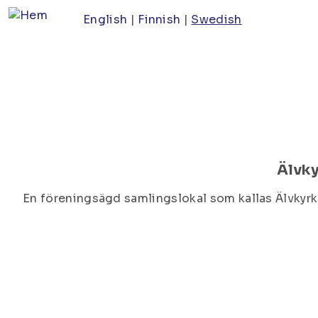
Hoppa
English
Finnish
Swedish
till
huvudinnehåll
Älvk
En föreningsägd samlingslokal som kallas Älvkyrk