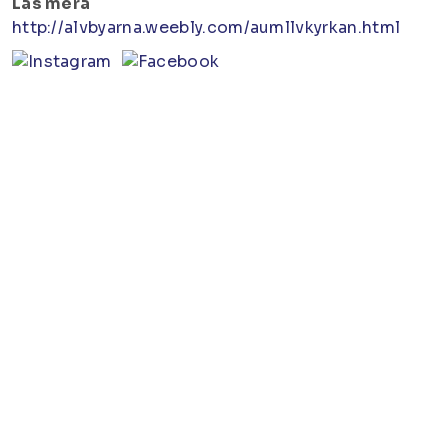
Läs mera
http://alvbyarna.weebly.com/aumllvkyrkan.html