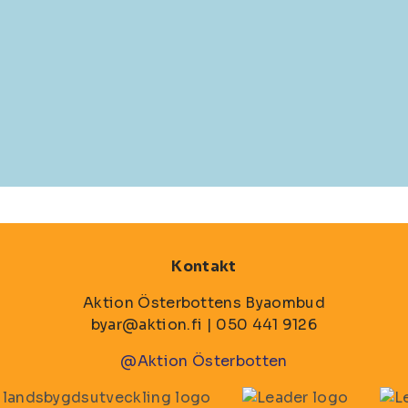
Kontakt
Aktion Österbottens Byaombud
byar@aktion.fi | 050 441 9126
@Aktion Österbotten
Bild
Bil