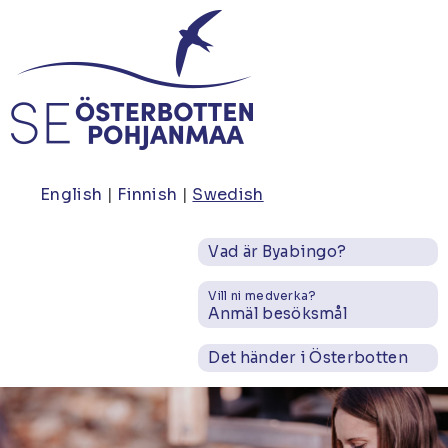
Hoppa
till
huvudinnehåll
English
Finnish
Swedish
Vad är Byabingo?
Vill ni medverka?
Anmäl besöksmål
Det händer i Österbotten