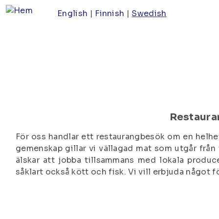
Hoppa
English
Finnish
Swedish
till
huvudinnehåll
Restaur
För oss handlar ett restaurangbesök om en helh
gemenskap gillar vi vällagad mat som utgår från
älskar att jobba tillsammans med lokala produ
såklart också kött och fisk. Vi vill erbjuda något f