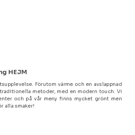
ang HEJM
etsupplevelse. Förutom värme och en avslappnad
 traditionella metoder, med en modern touch. Vi
center och på vår meny finns mycket grönt men
ör alla smaker!