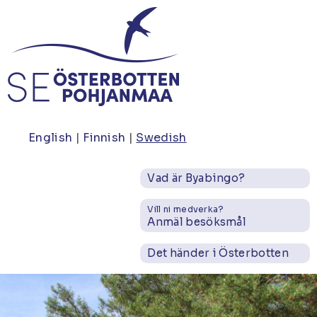
Hoppa
till
huvudinnehåll
English
Finnish
Swedish
Vad är Byabingo?
Vill ni medverka?
Anmäl besöksmål
Det händer i Österbotten